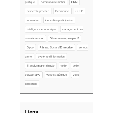
pratique
communauté métier
CRM
deliberate practice
Décisionnel
GEPP
innovation
innovation participative
Intelligence économique
management des
connaissances
Observatoire prospectif
Opco
Réseau Social d'Entreprise
serious
game
système d'information
Transformation digitale
veille
veille
collaborative
veille stratégique
veille
territoriale
Liens