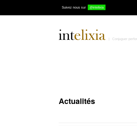
Suivez nous sur
@intelixia
| Conjuguer perform
Actualités