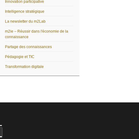
Innovation participative
Intelligence stratégique
La newsletter du m2Lab
m2ie – Réussir dans l'économie de la
connaissance
Partage des connaissances
Pédagogie et TIC
Transformation digitale