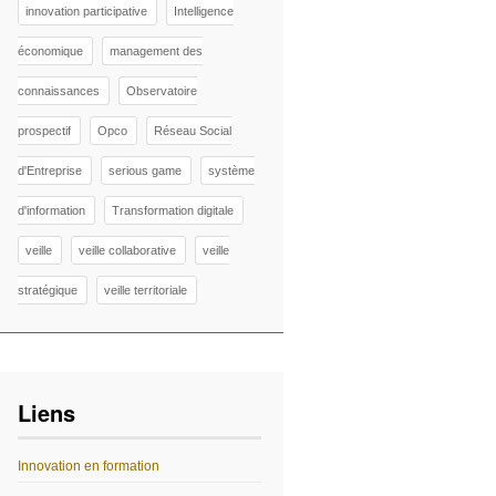
innovation participative
Intelligence
économique
management des
connaissances
Observatoire
prospectif
Opco
Réseau Social
d'Entreprise
serious game
système
d'information
Transformation digitale
veille
veille collaborative
veille
stratégique
veille territoriale
Liens
Innovation en formation